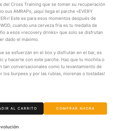
s del Cross Training que se toman su recuperación
mo sus AMRAPs, ¡aquí llega el parche «EVERY
R»! Este es para esos momentos después de
l WOD, cuando una cerveza fría es tu medalla de
iño a esos «recovery drinks» que solo se disfrutan
er dado el máximo.
ue se esfuerzan en el box y disfrutan en el bar, es
lic y hacerte con este parche. Haz que tu mochila o
n tan conversacionales como tu levantamiento de
r los burpees y por las rubias, morenas o tostadas!
ADIR AL CARRITO
COMPRAR AHORA
evolución