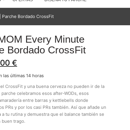
 Parche Bordado CrossFit
MOM Every Minute
he Bordado CrossFit
,00
€
 las últimas 14 horas
 el CrossFit y una buena cerveza no pueden ir de la
 parche celebramos esos after-WODs, esos
aradería entre barras y kettlebells donde
os PRs y por los casi PRs también. Así que añade un
a tu rutina y demuestra que el balance también se
 buen trago.