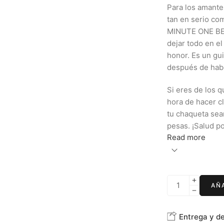
Para los amante
tan en serio co
MINUTE ONE BEE
dejar todo en e
honor. Es un gu
después de hab
Si eres de los q
hora de hacer c
tu chaqueta sea
pesas. ¡Salud po
Read more
AÑ
Entrega y d