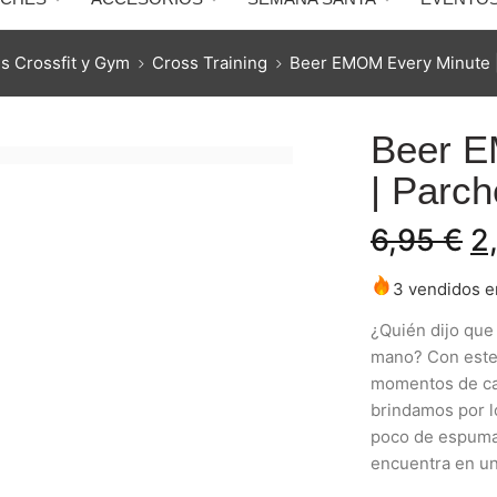
s Crossfit y Gym
Cross Training
Beer EMOM Every Minute |
Beer E
| Parc
6,95
€
2
3 vendidos en
¿Quién dijo que
mano? Con este
momentos de cam
brindamos por l
poco de espuma 
encuentra en un