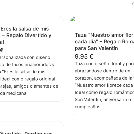
Eres la salsa de mis
Taza “Nuestro amor flo
 – Regalo Divertido y
cada día” – Regalo Rom
al
para San Valentín
€
9,95
€
ersonalizada con diseño
Taza con diseño floral y par
ido de tacos enamorados y
abrazándose dentro de un
o “Eres la salsa de mis
corazón, acompañada de la 
 Ideal como regalo original
“Nuestro amor florece cada 
arejas, amigos o amantes de
Ideal como regalo romántic
ida mexicana.
San Valentín, aniversario o
cumpleaños.
Divertida “Perdón por