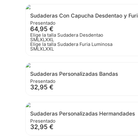
Sudaderas Con Capucha Desdentao y Furi
Presentado
64,95
€
Elige la talla Sudadera Desdentao
S
M
L
XL
XXL
Elige la talla Sudadera Furia Luminosa
S
M
L
XL
XXL
Sudaderas Personalizadas Bandas
Presentado
32,95
€
Sudaderas Personalizadas Hermandades
Presentado
32,95
€