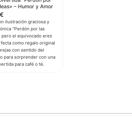
eleas» – Humor y Amor
€
n ilustración graciosa y
rónica “Perdón por las
, pero el equivocado eres
rfecta como regalo original
rejas con sentido del
o para sorprender con una
vertida para café o té.