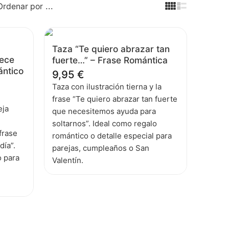
...
Ordenar por
Taza “Te quiero abrazar tan
rece
fuerte…” – Frase Romántica
ántico
9,95
€
Taza con ilustración tierna y la
frase “Te quiero abrazar tan fuerte
eja
que necesitemos ayuda para
soltarnos”. Ideal como regalo
frase
romántico o detalle especial para
día”.
parejas, cumpleaños o San
o para
Valentín.