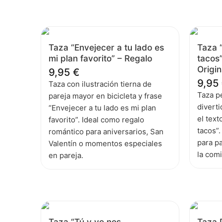
Taza “Envejecer a tu lado es
Taza “
mi plan favorito” – Regalo
tacos”
Origin
9,95
€
9,95
Taza con ilustración tierna de
Taza p
pareja mayor en bicicleta y frase
divert
“Envejecer a tu lado es mi plan
el text
favorito”. Ideal como regalo
tacos”.
romántico para aniversarios, San
para p
Valentín o momentos especiales
la com
en pareja.
Taza “Tú y yo nos
Taza 