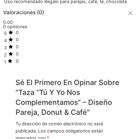
Uso recomendado
Regalo para parejas, café, té, chocolate
Valoraciones (0)
0.00
0 opiniones
0
5
0
4
0
3
0
2
0
1
Sé El Primero En Opinar Sobre
"Taza “Tú Y Yo Nos
Complementamos” – Diseño
Pareja, Donut & Café"
Tu dirección de correo electrónico no será
publicada.
Los campos obligatorios están
marcados con
*