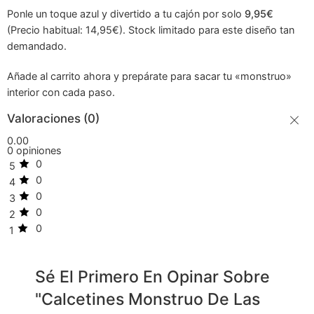
Ponle un toque azul y divertido a tu cajón por solo
9,95€
(Precio habitual: 14,95€). Stock limitado para este diseño tan
demandado.
Añade al carrito ahora y prepárate para sacar tu «monstruo»
interior con cada paso.
Valoraciones (0)
0.00
0 opiniones
0
5
0
4
0
3
0
2
0
1
Sé El Primero En Opinar Sobre
"Calcetines Monstruo De Las