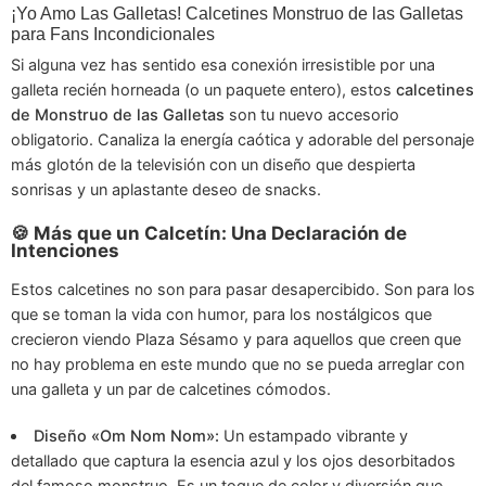
¡Yo Amo Las Galletas! Calcetines Monstruo de las Galletas
para Fans Incondicionales
Si alguna vez has sentido esa conexión irresistible por una
galleta recién horneada (o un paquete entero), estos
calcetines
de Monstruo de las Galletas
son tu nuevo accesorio
obligatorio. Canaliza la energía caótica y adorable del personaje
más glotón de la televisión con un diseño que despierta
sonrisas y un aplastante deseo de snacks.
🍪 Más que un Calcetín: Una Declaración de
Intenciones
Estos calcetines no son para pasar desapercibido. Son para los
que se toman la vida con humor, para los nostálgicos que
crecieron viendo Plaza Sésamo y para aquellos que creen que
no hay problema en este mundo que no se pueda arreglar con
una galleta y un par de calcetines cómodos.
Diseño «Om Nom Nom»:
Un estampado vibrante y
detallado que captura la esencia azul y los ojos desorbitados
del famoso monstruo. Es un toque de color y diversión que