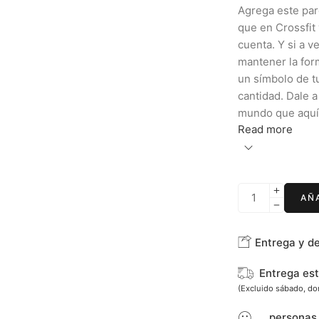
Agrega este par
que en Crossfit 
cuenta. Y si a 
mantener la form
un símbolo de t
cantidad. Dale a
mundo que aquí
Read more
AÑ
Entrega y d
Entrega es
(Excluido sábado, d
...
personas