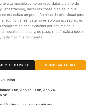
che a tu mochila como un recordatorio diario de
y Crosstraining, hacer las cosas bien es lo que
veces necesitas un pequeño recordatorio visual para
a, aquí lo tienes. Este no es solo un accesorio, es
u compromiso con la calidad por encima de la
 tu mochila ese plus y, de paso, recuérdale a todo el
, cada movimiento cuenta.
ADIR AL CARRITO
COMPRAR AHORA
evolución
timada:
Lun, Ago 17 – Lun, Ago 24
omingo)
están viendo esto ahora mismo