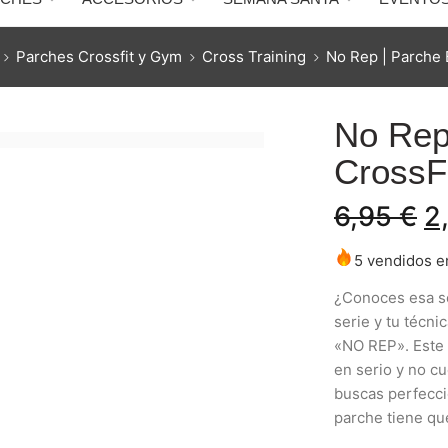
Parches Crossfit y Gym
Cross Training
No Rep | Parche 
No Rep
CrossF
6,95
€
2
5 vendidos en
¿Conoces esa s
serie y tu técni
«NO REP». Este 
en serio y no cu
buscas perfecció
parche tiene qu