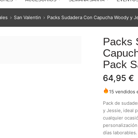
ales
San Valentin
Packs Sudadera Con Capucha Woody y Jes
Packs 
Capuch
Pack S
64,95
€
15 vendidos e
Pack de sudade
y Jessie, ideal 
cualquier ocasió
personalización
días laborables.