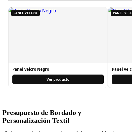
PANEL VELCRO
PANEL VEL
Panel Velcro Negro
Panel Velc
Ver producto
Presupuesto de Bordado y
Personalización Textil