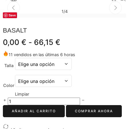
1
/
4
Save
BASALT
0,00
€
-
66,15
€
11 vendidos en las últimas 6 horas
Talla
Color
Limpiar
AÑADIR AL CARRITO
COMPRAR AHORA