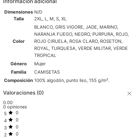
Información adicional
Dimensiones
N/D
Talla
2XL, L, M, S, XL
BLANCO, GRIS VIGORE, JADE, MARINO,
NARANJA FUEGO, NEGRO, PURPURA, ROJO,
Color
ROJO CIRUELA, ROSA CLARO, ROSETON,
ROYAL, TURQUESA, VERDE MILITAR, VERDE
TROPICAL
Género
Mujer
Familia
CAMISETAS
Composición
100% algodón, punto liso, 155 g/m².
Valoraciones (0)
0.00
0 opiniones
0
5
0
4
0
3
0
2