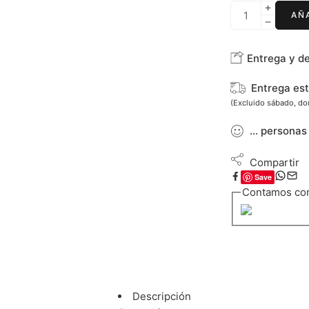
AÑ
Entrega y d
Entrega es
(Excluido sábado, d
...
personas
Compartir
Save
Contamos co
Descripción