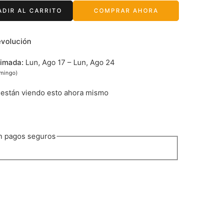
ADIR AL CARRITO
COMPRAR AHORA
evolución
timada:
Lun, Ago 17 – Lun, Ago 24
omingo)
están viendo esto ahora mismo
n pagos seguros