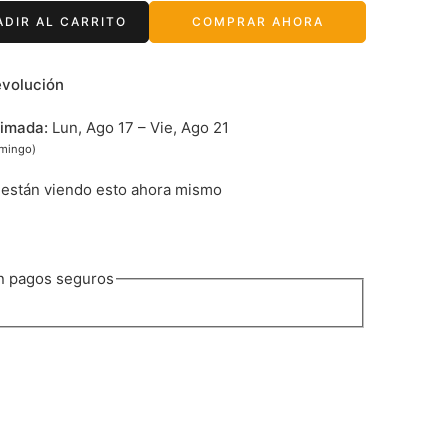
ADIR AL CARRITO
COMPRAR AHORA
evolución
timada:
Lun, Ago 17 – Vie, Ago 21
omingo)
están viendo esto ahora mismo
n pagos seguros