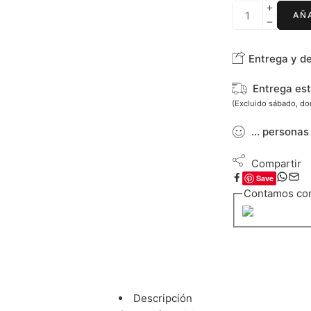
AÑ
Entrega y d
Entrega es
(Excluido sábado, d
...
personas
Compartir
Save
Contamos co
Descripción